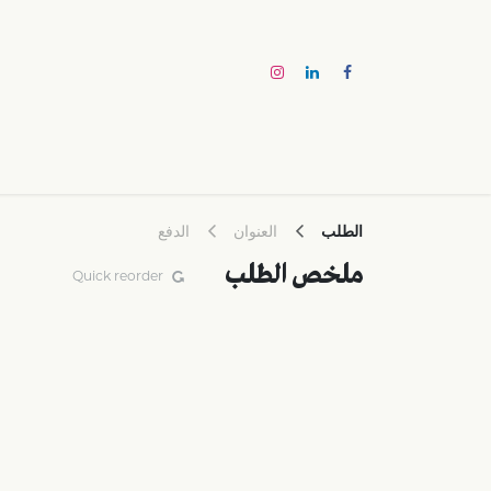
خطي للذهاب إلى المحتوى
الرئيسية
العلامات التجارية
عننا
تواصل معنا
الوظا
الطلب
العنوان
الدفع
ملخص الطلب
Quick reorder